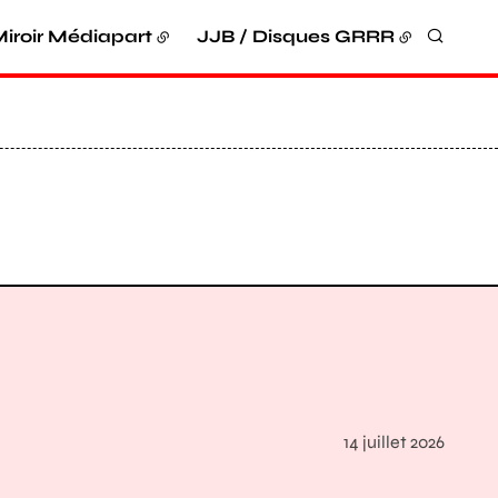
iroir Médiapart
JJB / Disques GRRR
Recher
14 juillet 2026