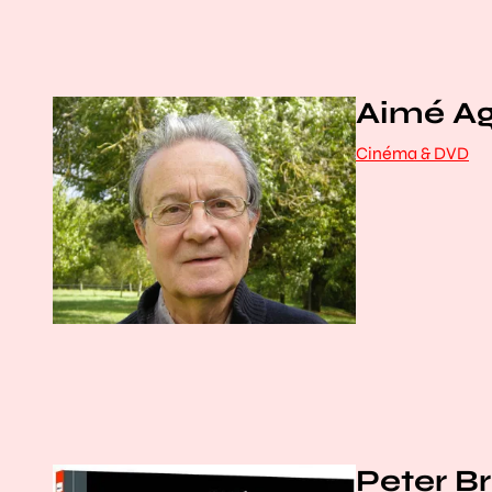
Aimé Agn
Cinéma & DVD
Peter Bro