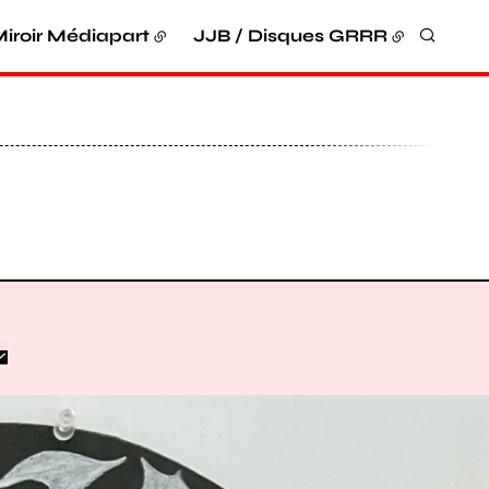
iroir Médiapart
JJB / Disques GRRR
Recher