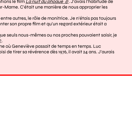
tions le film
La nuit du phoque
(lien externe)
. J'avais l'habitude de
rne)
ur-Marne. C'était une manière de nous approprier les
tre autres, le rôle de monitrice. Je n'étais pas toujours
ter son propre film et qu'un regard extérieur était a
s que seuls nous-mêmes ou nos proches pouvaient saisir, je
lien externe)
.
gne où Geneviève passait de temps en temps. Luc
 de tirer sa révérence dès 1976, il avait 24 ans. J'aurais