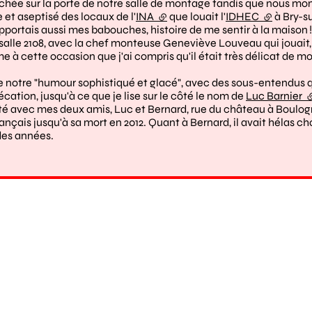
hée sur la porte de notre salle de montage tandis que nous mon
e et aseptisé des locaux de l'
INA
(lien externe)
que louait l'
IDHEC
(lien exte
à Bry-s
'apportais aussi mes babouches, histoire de me sentir à la maison !
le 2108, avec la chef monteuse Geneviève Louveau qui jouait, en
à cette occasion que j'ai compris qu'il était très délicat de mon
uit de notre "humour sophistiqué et glacé", avec des sous-entendu
cation, jusqu'à ce que je lise sur le côté le nom de
Luc Barnier
(
é avec mes deux amis, Luc et Bernard, rue du château à Boulo
is jusqu'à sa mort en 2012. Quant à Bernard, il avait hélas choisi
 des années.