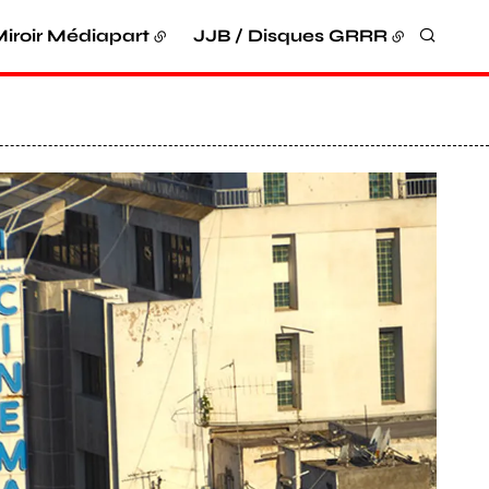
iroir Médiapart
JJB / Disques GRRR
Recher