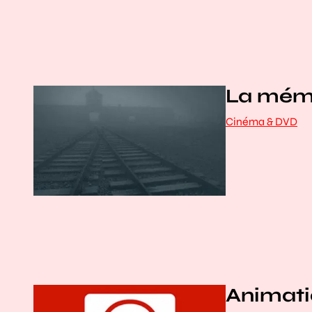
La mémo
Cinéma & DVD
Animati