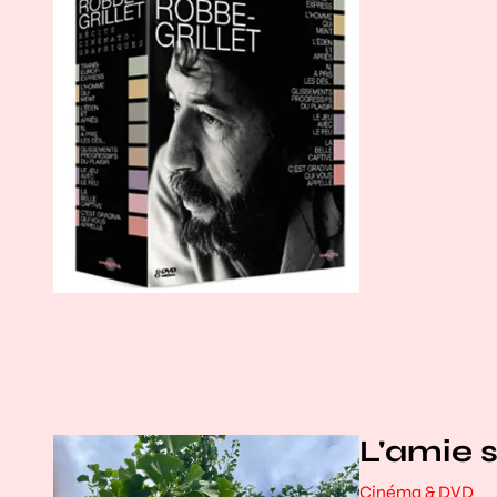
L'amie s
Cinéma & DVD