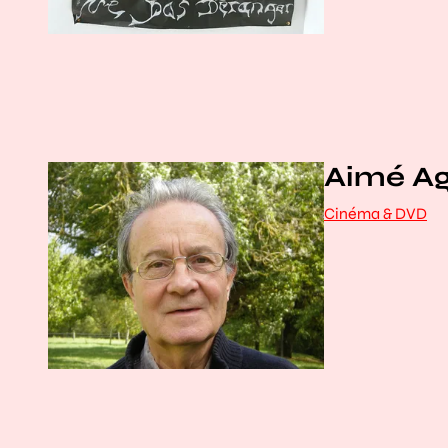
Aimé Agn
Cinéma & DVD