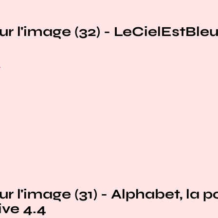
ur l'image (32) - LeCielEstBle
e
ur l'image (31) - Alphabet, la p
ive 4.4