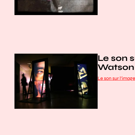
Le son s
Watson 
Le son sur l'imag