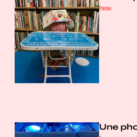
Perso
Une phob