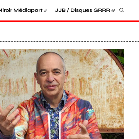
iroir Médiapart
JJB / Disques GRRR
Recher