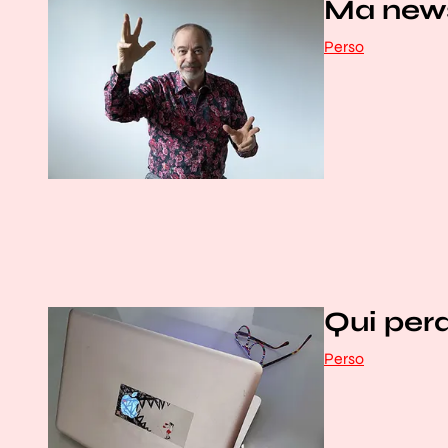
Ma news
Perso
Qui per
Perso