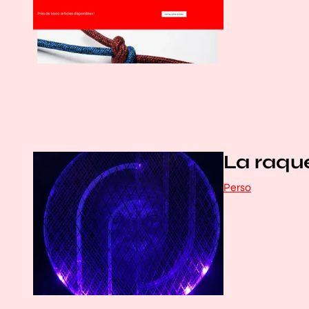
La raque
Perso