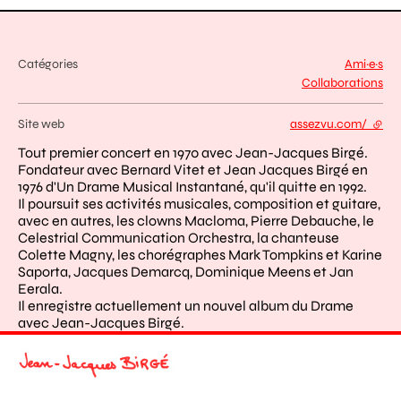
Catégories
Ami·e·s
Collaborations
Site web
assezvu.com/
- lien
Tout premier concert en 1970 avec Jean-Jacques Birgé.
Fondateur avec Bernard Vitet et Jean Jacques Birgé en
1976 d'Un Drame Musical Instantané, qu'il quitte en 1992.
Il poursuit ses activités musicales, composition et guitare,
avec en autres, les clowns Macloma, Pierre Debauche, le
Celestrial Communication Orchestra, la chanteuse
Colette Magny, les chorégraphes Mark Tompkins et Karine
Saporta, Jacques Demarcq, Dominique Meens et Jan
Eerala.
Il enregistre actuellement un nouvel album du Drame
avec Jean-Jacques Birgé.