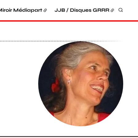
iroir Médiapart
JJB / Disques GRRR
Recher
Agrandir