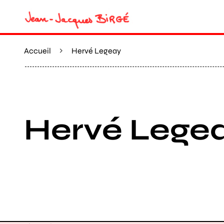
Accueil
Hervé Legeay
Hervé Lege