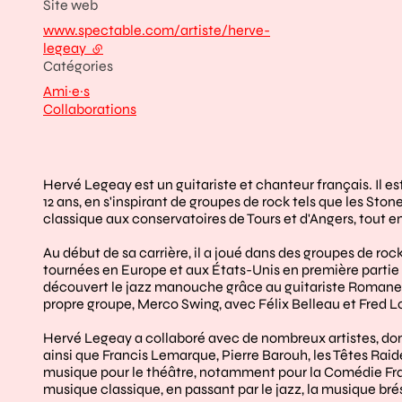
Site web
www.spectable.com/artiste/herve-
legeay
- lien externe
Catégories
Ami·e·s
Collaborations
Hervé Legeay est un guitariste et chanteur français. Il e
12 ans, en s'inspirant de groupes de rock tels que les Ston
classique aux conservatoires de Tours et d'Angers, tout 
Au début de sa carrière, il a joué dans des groupes de rock
tournées en Europe et aux États-Unis en première partie 
découvert le jazz manouche grâce au guitariste Romane, e
propre groupe, Merco Swing, avec Félix Belleau et Fred L
Hervé Legeay a collaboré avec de nombreux artistes, don
ainsi que Francis Lemarque, Pierre Barouh, les Têtes Rai
musique pour le théâtre, notamment pour la Comédie Franç
musique classique, en passant par le jazz, la musique brés