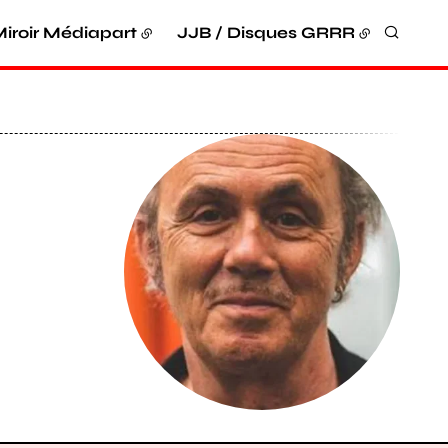
iroir Médiapart
JJB / Disques GRRR
Recher
Agrandir