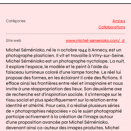
Catégories
Ami·e·s
Collaborations
Site web
www.michel-semeniako.com/
- lien
Michel Séméniako, né le 11 octobre 1944 à Annecy, est un
photographe plasticien. Il vit et travaille à Vitry-sur-Seine.
Michel Séméniako est un photographe nyctalope. La nuit,
il explore l'espace, le modèle et le peint à l'aide du
faisceau lumineux coloré d'une lampe torche. Le réel lui
propose des formes, en les éclairant il crée des fictions. Il
efface ainsi les frontières entre réel et imaginaire et nous
invite à une réappropriation des lieux. Son deuxième axe
de recherche est d'inspiration sociale. Il s'interroge sur le
tissu social et plus spécifiquement sur la relation entre
identité et altérité. Pour cela, il a réalisé plusieurs séries
de « photographies négociées » où le sujet photographié
participe activement à la création de l'image autour
d'une proposition avancée par Michel Séméniako,
devenant ainsi co-auteur des images produites. Michel