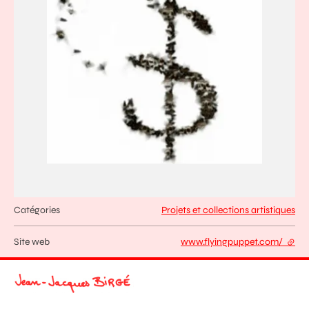
Catégories
Projets et collections artistiques
Site web
www.flyingpuppet.com/
- lien