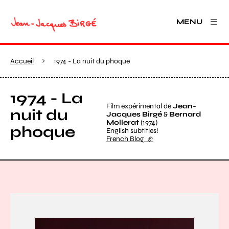
MENU
Accueil
1974 - La nuit du phoque
1974 - La
Film expérimental de
Jean-
nuit du
Jacques Birgé
&
Bernard
Mollerat
(1974)
phoque
English subtitles!
French Blog
(lien externe)