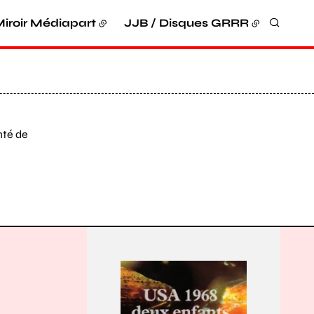
iroir Médiapart
JJB / Disques GRRR
Recher
té de