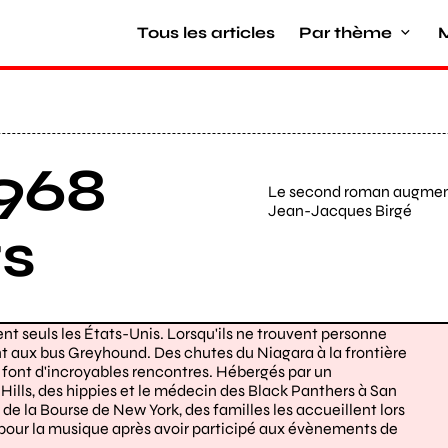
Tous les articles
Par thème
M
1968
Le second roman augmen
Jean-Jacques Birgé
s
ent seuls les États-Unis. Lorsqu'ils ne trouvent personne
nt aux bus Greyhound. Des chutes du Niagara à la frontière
s font d'incroyables rencontres. Hébergés par un
 Hills, des hippies et le médecin des Black Panthers à San
de la Bourse de New York, des familles les accueillent lors
n pour la musique après avoir participé aux évènements de